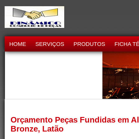
HOME
SERVIÇOS
PRODUTOS
FICHA T
Orçamento Peças Fundidas em Al
Bronze, Latão