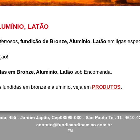
LUMÍNIO, LATÃO
ferrosos,
fundição de Bronze, Alumínio, Latão
em ligas espec
ção!
as em Bronze, Alumínio
, Latão
sob Encomenda.
 fundidas em bronze e alumínio, veja em
PRODUTOS
.
da, 455 - Jardim Japão, Cep
08599-030 - São Paulo
Tel. 11- 4610-
contato@fundicaodinamico.com.br
FM